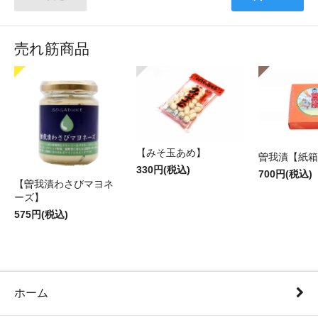
売れ筋商品
【みそ玉あめ】
曽我漬【紙箱】
330円(税込)
700円(税込)
【曽我漬わさびマヨネ
ーズ】
575円(税込)
ホーム