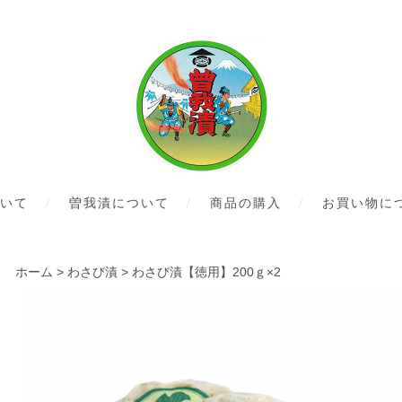
いて
曽我漬について
商品の購入
お買い物に
ホーム
>
わさび漬
>
わさび漬【徳用】200ｇ×2