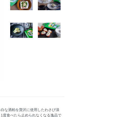
っ白な酒粕を贅沢に使用したわさび漬
1度食べたら止められなくなる逸品で