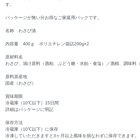
す。
パッケージが無い分お得なご家庭用パックです。
名称 わさび漬
内容量 400ｇ ポリエチレン袋詰200g×2
原材料名
わさび、漬け原料（酒粕、ぶどう糖・水飴・食塩）／酒精、調味料
原料原産地
国産（わさび）
賞味期限
冷蔵庫（10℃以下）15日間
詳細はパッケージに明記
保存方法
冷蔵庫（10℃以下）に保存
冷凍していただきますと3ヶ月以上風味を損なわずに保存できます。