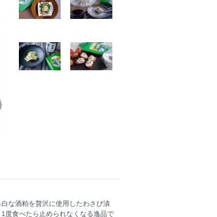
っ白な酒粕を贅沢に使用したわさび漬
1度食べたら止められなくなる逸品で