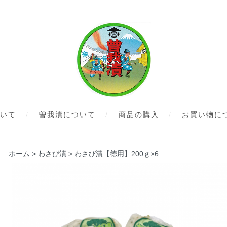
いて
曽我漬について
商品の購入
お買い物に
ホーム
>
わさび漬
>
わさび漬【徳用】200ｇ×6