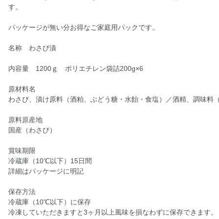
す。
パッケージが無い分お得なご家庭用パックです。
名称 わさび漬
内容量 1200ｇ ポリエチレン袋詰200g×6
原材料名
わさび、漬け原料（酒粕、ぶどう糖・水飴・食塩）／酒精、調味料
原料原産地
国産（わさび）
賞味期限
冷蔵庫（10℃以下）15日間
詳細はパッケージに明記
保存方法
冷蔵庫（10℃以下）に保存
冷凍していただきますと3ヶ月以上風味を損なわずに保存できます。